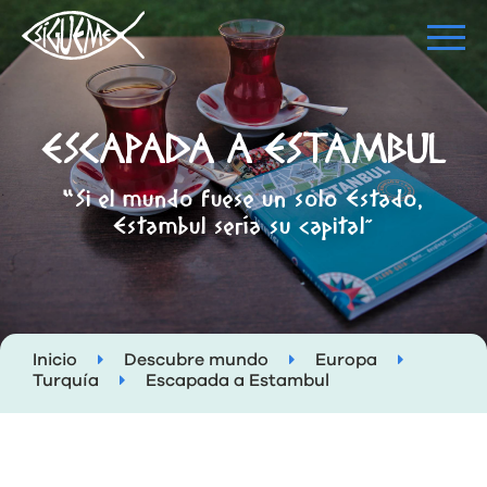
ESCAPADA A ESTAMBUL
"Si el mundo fuese un solo Estado,
Estambul sería su capital”
Inicio
Descubre mundo
Europa
Turquía
Escapada a Estambul