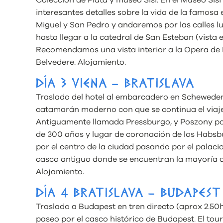
Colección de Plata y museo Sisi. En el Museo Si
interesantes detalles sobre la vida de la famosa
Miguel y San Pedro y andaremos por las calles 
hasta llegar a la catedral de San Esteban (vista ex
Recomendamos una vista interior a la Opera de E
Belvedere. Alojamiento.
DÍA 3 VIENA – BRATISLAVA
Traslado del hotel al embarcadero en Schewedenpl
catamarán moderno con que se continua el viaje 
Antiguamente llamada Pressburgo, y Poszony por
de 300 años y lugar de coronación de los Habsb
por el centro de la ciudad pasando por el palaci
casco antiguo donde se encuentran la mayoría d
Alojamiento.
DÍA 4 BRATISLAVA – BUDAPEST
Traslado a Budapest en tren directo (aprox 2.50hrs
paseo por el casco histórico de Budapest. El tour