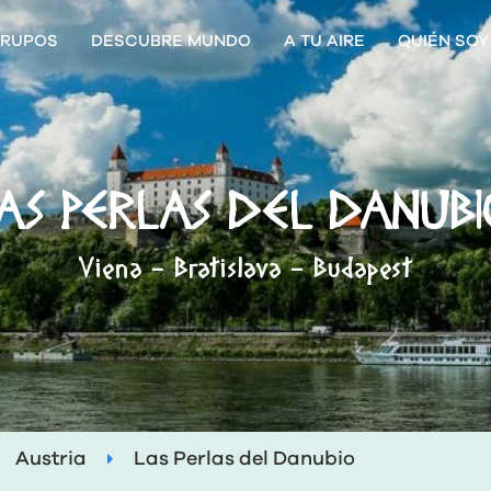
RUPOS
DESCUBRE MUNDO
A TU AIRE
QUIÉN SOY
AS PERLAS DEL DANUB
Viena - Bratislava - Budapest
Austria
Las Perlas del Danubio