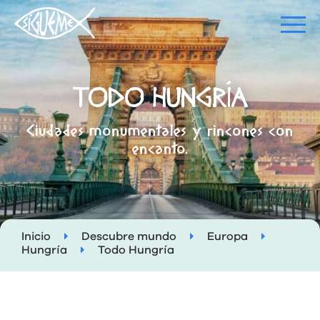
TODO HUNGRÍA
Ciudades monumentales y rincones con
encanto.
Inicio
Descubre mundo
Europa
Hungría
Todo Hungría