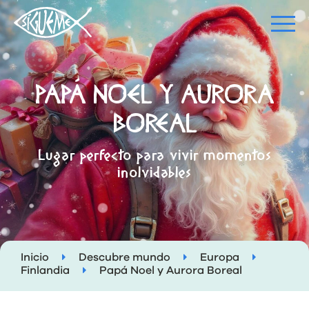
PAPÁ NOEL Y AURORA
BOREAL
Lugar perfecto para vivir momentos
inolvidables
Inicio
Descubre mundo
Europa
Finlandia
Papá Noel y Aurora Boreal