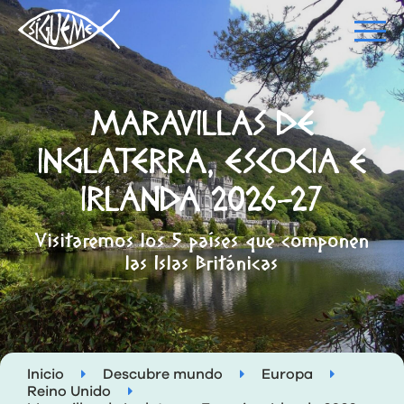
MARAVILLAS DE
INGLATERRA, ESCOCIA E
IRLANDA 2026-27
Visitaremos los 5 países que componen
las Islas Británicas
Inicio
Descubre mundo
Europa
Reino Unido