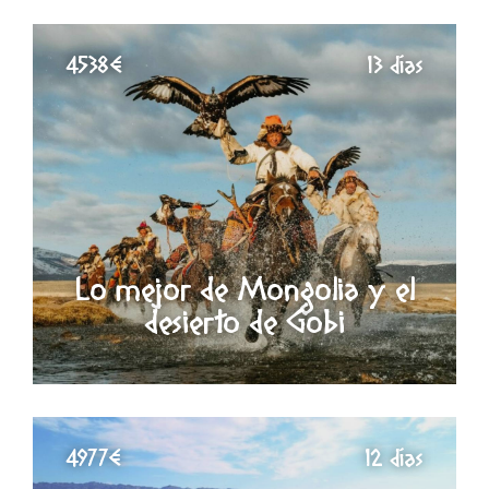
4538€
13 días
Lo mejor de Mongolia y el
desierto de Gobi
4977€
12 días