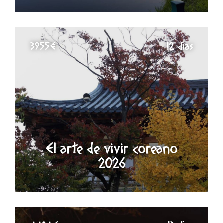
3955€
12 días
El arte de vivir coreano
2026