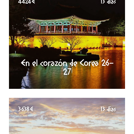
4424€
13 días
En el corazón de Corea 26-
27
3638€
13 días