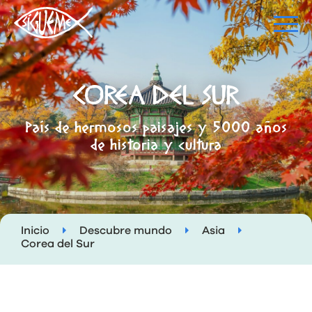
COREA DEL SUR
País de hermosos paisajes y 5000 años
de historia y cultura
Inicio
Descubre mundo
Asia
Corea del Sur