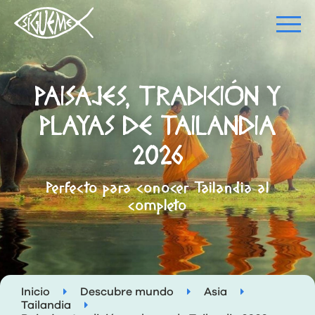
PAISAJES, TRADICIÓN Y
PLAYAS DE TAILANDIA
2026
Perfecto para conocer Tailandia al
completo
Inicio
Descubre mundo
Asia
Tailandia