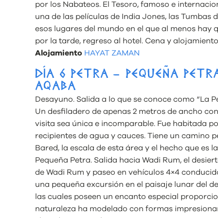
por los Nabateos. El Tesoro, famoso e internac
una de las películas de India Jones, las Tumbas 
esos lugares del mundo en el que al menos hay que 
por la tarde, regreso al hotel. Cena y alojamiento
Alojamiento
HAYAT ZAMAN
DÍA 6 PETRA – PEQUEÑA PETRA
AQABA
Desayuno. Salida a lo que se conoce como “La Pe
Un desfiladero de apenas 2 metros de ancho con
visita sea única e incomparable. Fue habitada p
recipientes de agua y cauces. Tiene un camino peq
Bared, la escala de esta área y el hecho que es l
Pequeña Petra. Salida hacia Wadi Rum, el desiert
de Wadi Rum y paseo en vehículos 4×4 conducidos
una pequeña excursión en el paisaje lunar del d
las cuales poseen un encanto especial proporcio
naturaleza ha modelado con formas impresionantes