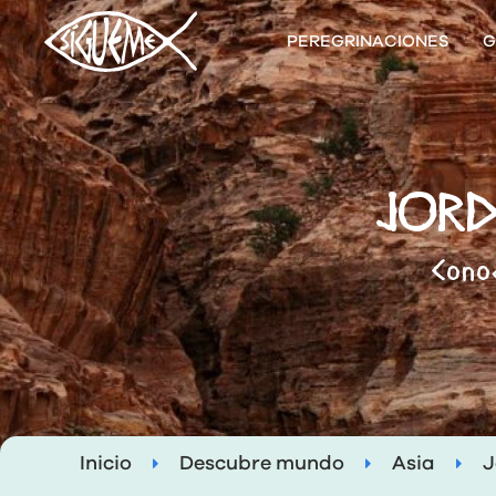
PEREGRINACIONES
G
JORD
Conoc
Inicio
Descubre mundo
Asia
J