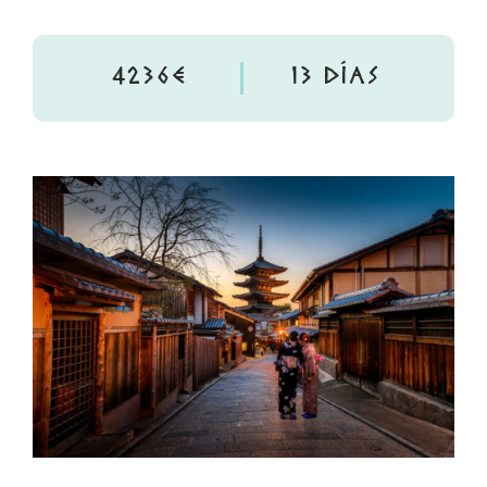
4236€
13 DÍAS