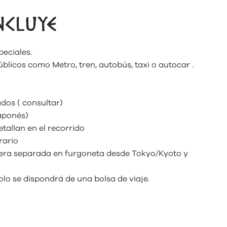
NCLUYE
peciales.
licos como Metro, tren, autobús, taxi o autocar .
dos ( consultar)
japonés)
etallan en el recorrido
rario
era separada en furgoneta desde Tokyo/Kyoto y
o se dispondrá de una bolsa de viaje.