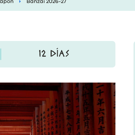
apón
Banzai 2026-27
12 DÍAS