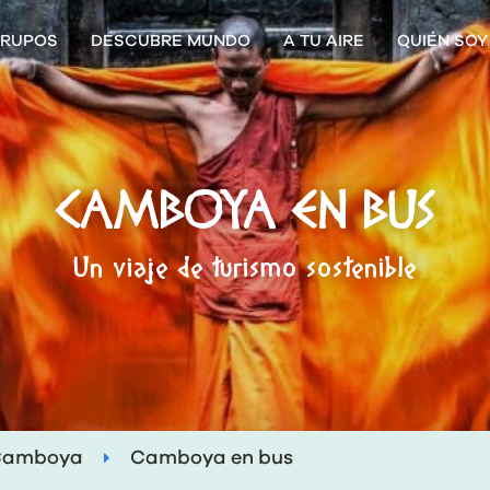
RUPOS
DESCUBRE MUNDO
A TU AIRE
QUIÉN SOY
CAMBOYA EN BUS
Un viaje de turismo sostenible
Camboya
Camboya en bus