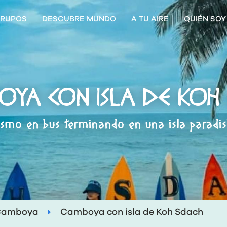
RUPOS
DESCUBRE MUNDO
A TU AIRE
QUIÉN SOY
YA CON ISLA DE KOH
ismo en bus terminando en una isla paradis
Camboya
Camboya con isla de Koh Sdach