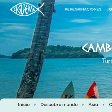
PEREGRINACIONES
G
CAMBO
Tur
Inicio
Descubre mundo
Asia