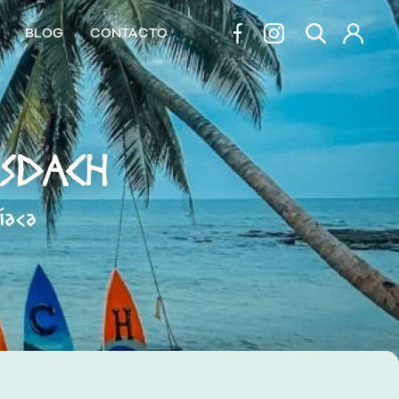
BLOG
CONTACTO
 SDACH
íaca