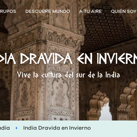
RUPOS
DESCUBRE MUNDO
A TU AIRE
QUIÉN SOY
DIA DRAVIDA EN INVIE
Vive la cultura del sur de la India
ndia
India Dravida en Invierno