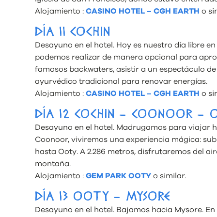
Alojamiento :
CASINO HOTEL – CGH EARTH
o sim
DÍA 11 COCHIN
Desayuno en el hotel. Hoy es nuestro día libre e
podemos realizar de manera opcional para apro
famosos backwaters, asistir a un espectáculo d
ayurvédico tradicional para renovar energías.
Alojamiento :
CASINO HOTEL – CGH EARTH
o sim
DÍA 12 COCHIN – COONOOR –
Desayuno en el hotel. Madrugamos para viajar ha
Coonoor, viviremos una experiencia mágica: subi
hasta Ooty. A 2.286 metros, disfrutaremos del air
montaña.
Alojamiento :
GEM PARK OOTY
o similar.
DÍA 13 OOTY – MYSORE
Desayuno en el hotel. Bajamos hacia Mysore. E