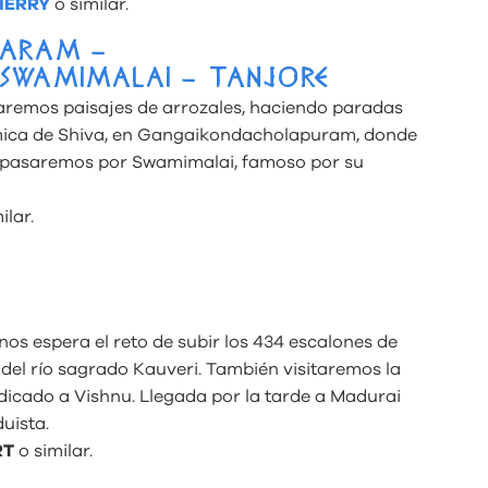
HERRY
o similar.
BARAM –
SWAMIMALAI – TANJORE
zaremos paisajes de arrozales, haciendo paradas
ica de Shiva, en Gangaikondacholapuram, donde
y pasaremos por Swamimalai, famoso por su
ilar.
I
nos espera el reto de subir los 434 escalones de
 del río sagrado Kauveri. También visitaremos la
icado a Vishnu. Llegada por la tarde a Madurai
uista.
RT
o similar.