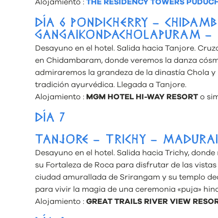
Alojamiento :
THE RESIDENCY TOWERS PUDUC
DÍA 6 PONDICHERRY – CHIDAM
GANGAIKONDACHOLAPURAM – 
Desayuno en el hotel. Salida hacia Tanjore. Cru
en Chidambaram, donde veremos la danza cósm
admiraremos la grandeza de la dinastía Chola 
tradición ayurvédica. Llegada a Tanjore.
Alojamiento :
MGM HOTEL HI-WAY RESORT
o sim
DÍA 7
TANJORE – TRICHY – MADURA
Desayuno en el hotel. Salida hacia Trichy, donde 
su Fortaleza de Roca para disfrutar de las vistas
ciudad amurallada de Srirangam y su templo ded
para vivir la magia de una ceremonia «puja» hind
Alojamiento :
GREAT TRAILS RIVER VIEW RESO