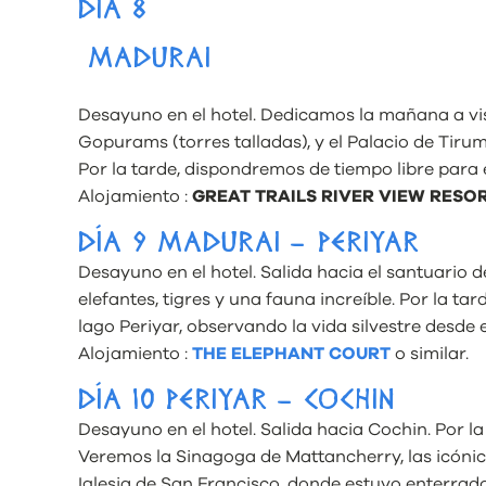
DÍA 8
MADURAI
Desayuno en el hotel. Dedicamos la mañana a vi
Gopurams (torres talladas), y el Palacio de Tirum
Por la tarde, dispondremos de tiempo libre para e
Alojamiento :
GREAT TRAILS RIVER VIEW RESO
DÍA 9 MADURAI – PERIYAR
Desayuno en el hotel. Salida hacia el santuario d
elefantes, tigres y una fauna increíble. Por la t
lago Periyar, observando la vida silvestre desde 
Alojamiento :
THE ELEPHANT COURT
o similar.
DÍA 10 PERIYAR – COCHIN
Desayuno en el hotel. Salida hacia Cochin. Por la
Veremos la Sinagoga de Mattancherry, las icónica
Iglesia de San Francisco, donde estuvo enterra