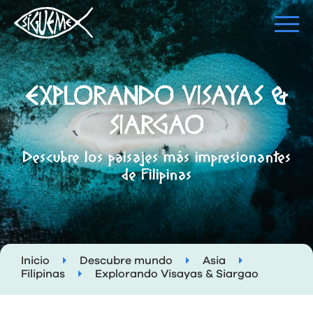
EXPLORANDO VISAYAS &
SIARGAO
Descubre los paisajes más impresionantes
de Filipinas
Inicio
Descubre mundo
Asia
Filipinas
Explorando Visayas & Siargao