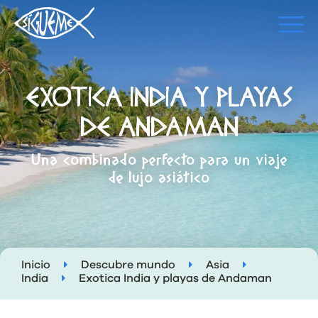
EXOTICA INDIA Y PLAYAS
DE ANDAMAN
Una combinado perfecto para un viaje
de lujo asiático
Inicio
Descubre mundo
Asia
India
Exotica India y playas de Andaman