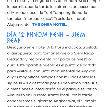
de la Plata y la Pagoda de Wat Phnom. Si el tiempo
lo permite, por la tarde incluiremos un paseo por
el Mercado local de Tuol Tompong, llamado
también “mercado ruso”. Traslado al hotel.
Alojamiento :
THE ONRA HOTEL
.
DÍA 12 PHNOM PENH – SIEM
REAP
Desayuno en el hotel. A la hora indicada, traslado
al aeropuerto para tomar el vuelo a Siem Reap.
Lleagada y recibimiento por parte de nuestro
guía. Este apacible pueblo es el punto de partida
para visitar el conjunto monumental de Angkor,
cuyos magníﬁcos templos construidos entre los
siglos XI y XV destacan por su depurado arte, sus
dimensiones e integración en el paisaje selvático.
Almuerzo en un restaurante local. Por la tarde
conoceremos el glorioso Angkor Wat, el “Templo
de la Capital”, emblema nacional de Camboya