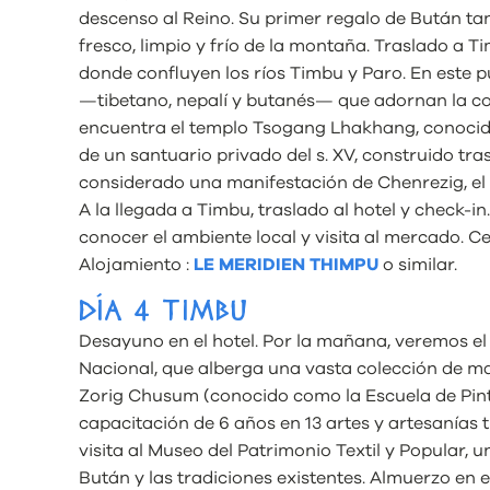
descenso al Reino. Su primer regalo de Bután ta
fresco, limpio y frío de la montaña. Traslado a 
donde confluyen los ríos Timbu y Paro. En este p
—tibetano, nepalí y butanés— que adornan la conf
encuentra el templo Tsogang Lhakhang, conocido 
de un santuario privado del s. XV, construido tras
considerado una manifestación de Chenrezig, el
A la llegada a Timbu, traslado al hotel y check-in.
conocer el ambiente local y visita al mercado. C
Alojamiento :
LE MERIDIEN THIMPU
o similar.
DÍA 4 TIMBU
Desayuno en el hotel. Por la mañana, veremos el 
Nacional, que alberga una vasta colección de man
Zorig Chusum (conocido como la Escuela de Pintu
capacitación de 6 años en 13 artes y artesanías
visita al Museo del Patrimonio Textil y Popular, 
Bután y las tradiciones existentes. Almuerzo en e