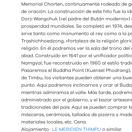
Memorial Chorten, continuamente rodeado de g
de oración. La construcción de este hito fue la i
Dorji Wangchuk («el padre del Bután moderno») q
prosperidad mundiales. Se completó en 1974, de
sirve tanto como monumento al rey como a la pa
Trashichhoedzong, «fortaleza de la religión glorio
religión. En él podremos ver la sala del trono de
abad. Construido en 1641 por el unificador polí
Namgyal, fue reconstruido en 1960 al estilo tradi
Pasaremos el Buddha Point (Kuensel Phodrang), u
de Timbu, los visitantes pueden obtener una buena
punto. Aquí podremos inclinarnos y orar al Buda,
mientras admiramos el valle. Más tarde, podrem
administrado por el gobierno, y el bazar artesana
tradicionales del país. Aquí se pueden comprar t
máscaras, cerámicas, tallados de pizarra y mader
materiales locales, etc. Cena.
Alojamiento :
LE MERIDIEN THIMPU
o similar.