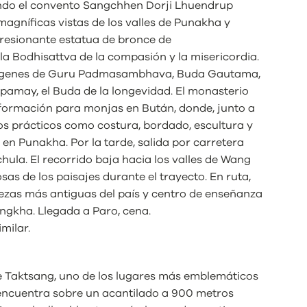
ando el convento Sangchhen Dorji Lhuendrup
agníficas vistas de los valles de Punakha y
esionante estatua de bronce de
a Bodhisattva de la compasión y la misericordia.
mágenes de Guru Padmasambhava, Buda Gautama,
amay, el Buda de la longevidad. El monasterio
e formación para monjas en Bután, donde, junto a
os prácticos como costura, bordado, escultura y
en Punakha. Por la tarde, salida por carretera
ula. El recorrido baja hacia los valles de Wang
s de los paisajes durante el trayecto. En ruta,
lezas más antiguas del país y centro de enseñanza
ngkha. Llegada a Paro, cena.
imilar.
de Taktsang, uno de los lugares más emblemáticos
 encuentra sobre un acantilado a 900 metros