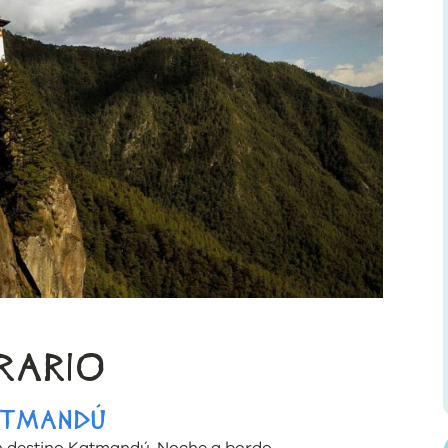
ERARIO
KATMANDÚ
on destino Katmandú. Noche a bordo.