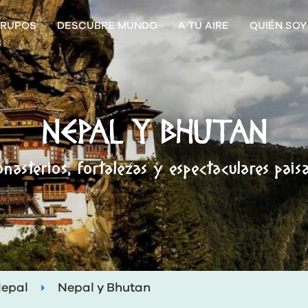
RUPOS
DESCUBRE MUNDO
A TU AIRE
QUIÉN SOY
NEPAL Y BHUTAN
asterios, fortalezas y espectaculares pais
epal
Nepal y Bhutan