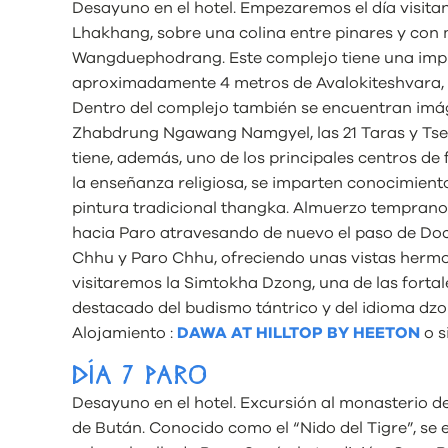
Desayuno en el hotel. Empezaremos el día visit
Lhakhang, sobre una colina entre pinares y con m
Wangduephodrang. Este complejo tiene una impr
aproximadamente 4 metros de Avalokiteshvara, l
Dentro del complejo también se encuentran i
Zhabdrung Ngawang Namgyel, las 21 Taras y Tsep
tiene, además, uno de los principales centros d
la enseñanza religiosa, se imparten conocimient
pintura tradicional thangka. Almuerzo temprano 
hacia Paro atravesando de nuevo el paso de Doch
Chhu y Paro Chhu, ofreciendo unas vistas hermosa
visitaremos la Simtokha Dzong, una de las forta
destacado del budismo tántrico y del idioma dzo
Alojamiento :
DAWA AT HILLTOP BY HEETON
o s
DÍA 7 PARO
Desayuno en el hotel. Excursión al monasterio 
de Bután. Conocido como el “Nido del Tigre”, se