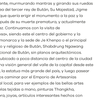
ente, murmurando mantras y girando sus ruedas
dea del tercer rey de Bután, Su Majestad, Jigme
ue quería erigir el monumento a la paz y la
spués de su muerte prematura, y actualmente
z. Continuamos con la visita de
sa», siendo este el centro del gobierno y la
l monarca y la sede de Je Khenpo o el principal
tico y religioso de Bután, Shabdrung Ngawang
cional de Bután, sin planos arquitectónicos.
bicado a poca distancia del centro de la ciudad
 visión general del valle de la capital desde este
 la estatua más grande del país, y luego pasear
os caminar por el Emporio de Artesanías
l local, para ver ejemplos de las bellas artes
elas tejidas a mano, pinturas Thangkha,
a, joyas, artículos interesantes hechos con