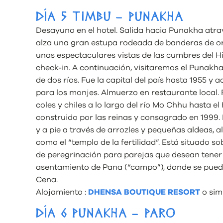
DÍA 5 TIMBU – PUNAKHA
Desayuno en el hotel. Salida hacia Punakha atra
alza una gran estupa rodeada de banderas de ora
unas espectaculares vistas de las cumbres del Him
check-in. A continuación, visitaremos el Punakha
de dos ríos. Fue la capital del país hasta 1955 y
para los monjes. Almuerzo en restaurante local.
coles y chiles a lo largo del río Mo Chhu hasta
construido por las reinas y consagrado en 1999
y a pie a través de arrozles y pequeñas aldeas,
como el “templo de la fertilidad”. Está situado so
de peregrinación para parejas que desean tener 
asentamiento de Pana (“campo”), donde se puede 
Cena.
Alojamiento :
DHENSA BOUTIQUE RESORT
o simi
DÍA 6 PUNAKHA – PARO