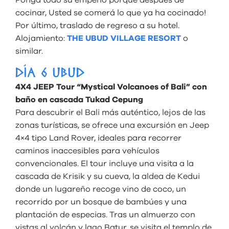
Ponga todo su empeño porque después de
cocinar, Usted se comerá lo que ya ha cocinado!
Por último, traslado de regreso a su hotel.
Alojamiento:
THE UBUD VILLAGE RESORT
o
similar.
DÍA 6 UBUD
4X4 JEEP Tour “Mystical Volcanoes of Bali” con
baño en cascada Tukad Cepung
Para descubrir el Bali más auténtico, lejos de las
zonas turísticas, se ofrece una excursión en Jeep
4×4 tipo Land Rover, ideales para recorrer
caminos inaccesibles para vehículos
convencionales. El tour incluye una visita a la
cascada de Krisik y su cueva, la aldea de Kedui
donde un lugareño recoge vino de coco, un
recorrido por un bosque de bambúes y una
plantación de especias. Tras un almuerzo con
vistas al volcán y lago Batur, se visita el templo de