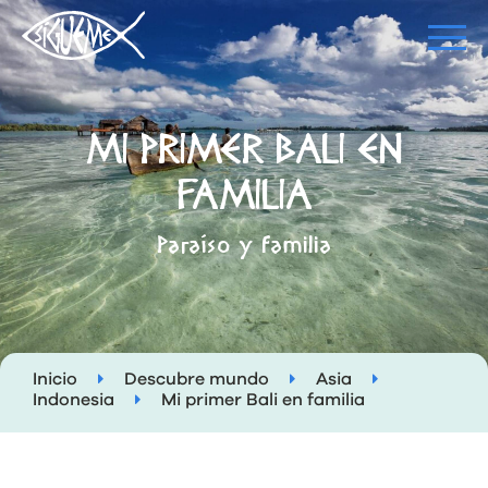
MI PRIMER BALI EN
FAMILIA
Paraíso y familia
Inicio
Descubre mundo
Asia
Indonesia
Mi primer Bali en familia