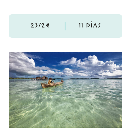
2372€
11 DÍAS