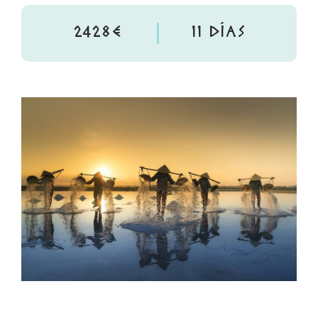
2428€
11 DÍAS