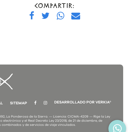
COMPARTIR:
DESARROLLADO POR VERKIA®
AL
SITEMAP
2, La Ponderosa de la Sierra. — Licencia: CICMA-4209 — Rige la Ley
o electrónico y el Real Decreto Ley 23/2018, de 21 de diciembre, de
s combinados y de servicios de viaje vinculados.