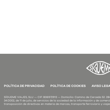
POLÍTICA DE PRIVACIDAD
POLÍTICA DE COOKIES
AVISO LEG
SÍGUEME VIAJES, SLU — CIF: B06972913 — Domicilio: Camino de Cerceda 52. 2849
34/2002, de 11 de julio, de servicios de la sociedad de la información y de comerci
transposición de directivas en materia de marcas, transporte ferroviario y viaje