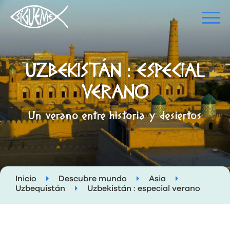
UZBEKISTÁN : ESPECIAL
VERANO
Un verano entre historia y desiertos
Inicio
Descubre mundo
Asia
Uzbequistán
Uzbekistán : especial verano