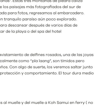
anas”. Estas tres montañas de piedra caliza
 los paisajes más fotografiados del sur de
arada para fotos, regresamos al embarcadero.
 tranquilo paraíso aún poco explorado.
 para descansar después de varios días de
ar de la playa o del spa del hotel
istamiento de delfines rosados, una de las joyas
localmente como “pla laang”, son tímidos pero
ños. Con algo de suerte, los veremos saltar junto
u protección y comportamiento. El tour dura medio
 al muelle y del muelle a Koh Samui en ferry ( no