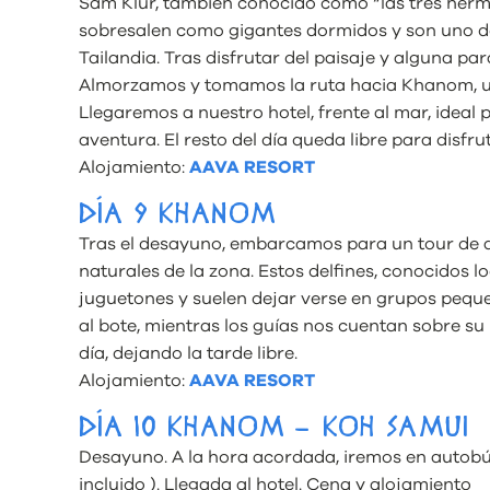
Sam Klur, también conocido como “las tres herm
sobresalen como gigantes dormidos y son uno de
Tailandia. Tras disfrutar del paisaje y alguna p
Almorzamos y tomamos la ruta hacia Khanom, un
Llegaremos a nuestro hotel, frente al mar, ideal
aventura. El resto del día queda libre para disfrut
Alojamiento:
AAVA RESORT
DÍA 9 KHANOM
Tras el desayuno, embarcamos para un tour de av
naturales de la zona. Estos delfines, conocidos 
juguetones y suelen dejar verse en grupos peque
al bote, mientras los guías nos cuentan sobre s
día, dejando la tarde libre.
Alojamiento:
AAVA RESORT
DÍA 10 KHANOM – KOH SAMUI
Desayuno. A la hora acordada, iremos en autobús
incluido ). Llegada al hotel. Cena y alojamiento