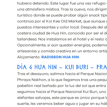
hubiera detenido. Este lugar fue una vez refugio
una atmósfera mística. Tras la cueva, nos dirig
turístico donde se puede probar algún snack tí
continúa por el Koi Kee Old Market, que aunque 
puestos interesantes y color local. Después del 
costera ciudad de Hua Hin, conocido por ser el d
tailandesa. Nos instalamos en el hotel y el resto d
Opcionalmente, si aún quedan energías, podemos 
artesanías y comida creativa en un entorno artís
Alojamiento:
RADISSON HUA HIN
DÍA 6 HUA HIN – KUI BURI – PR
Tras el desayuno, salimos hacia el Parque Nacio
Phraya Nakhon, a la que llegamos tras una pequ
pabellón real bañado por la luz del sol que entra
seguimos hacia el Parque Nacional Kui Buri, uno 
elefantes salvajes, este parque es único porque l
suerte, les veremos beber agua o jugar en su háb