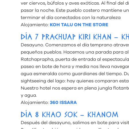
ver ciervos, búfalos y aves exóticas. Al final de
pasar la noche. Este pueblo costero mantiene una
terminar el día conectados con la naturaleza
Alojamiento:
KOH TALU ON THE STORE
DÍA 7 PRACHUAP KIRI KHAN – 
Desayuno. Comenzamos el día temprano atravesa
pequeños pueblos. Hacemos una parada para alm
Ratchaprapha, puerta de entrada al espectacul
paseo en bote de hora y media nos lleva navega
agua esmeralda como guardianes del tiempo. Du
sightseeing del lago: hay quienes comparan esta
Nuestro hotel nos espera en plena jungla flotan
y agua.
Alojamiento:
360 ISSARA
DÍA 8 KHAO SOK – KHANOM
Después del desayuno, salimos en bote para visi