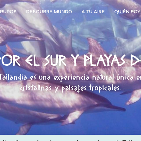
RUPOS
DESCUBRE MUNDO
A TU AIRE
QUIÉN SOY
OR EL SUR Y PLAYAS D
Tailandia es una experiencia natural única 
cristalinas y paisajes tropicales.