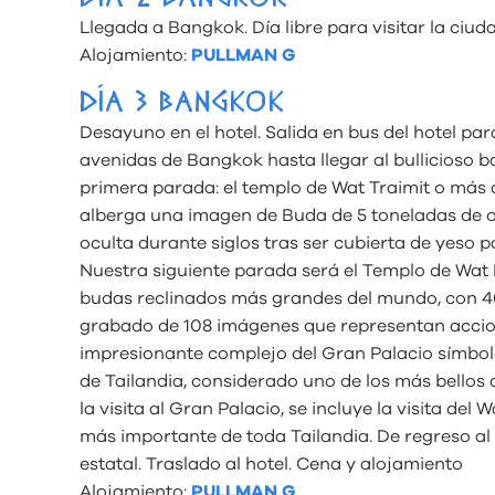
Llegada a Bangkok. Día libre para visitar la ciuda
Alojamiento:
PULLMAN G
DÍA 3 BANGKOK
Desayuno en el hotel. Salida en bus del hotel par
avenidas de Bangkok hasta llegar al bullicioso 
primera parada: el templo de Wat Traimit o má
alberga una imagen de Buda de 5 toneladas de o
oculta durante siglos tras ser cubierta de yeso p
Nuestra siguiente parada será el Templo de Wat 
budas reclinados más grandes del mundo, con 4
grabado de 108 imágenes que representan accione
impresionante complejo del Gran Palacio símbolo 
de Tailandia, considerado uno de los más bellos
la visita al Gran Palacio, se incluye la visita d
más importante de toda Tailandia. De regreso al h
estatal. Traslado al hotel. Cena y alojamiento
Alojamiento:
PULLMAN G