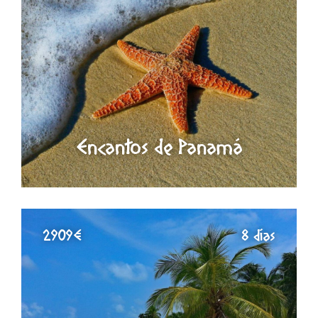
Encantos de Panamá
2909€
8 días