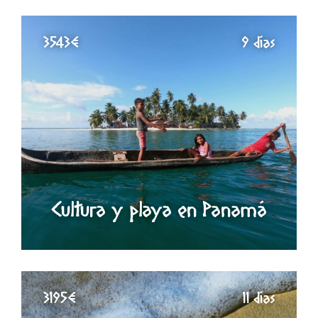
3543€
9 días
Cultura y playa en Panamá
3195€
11 días