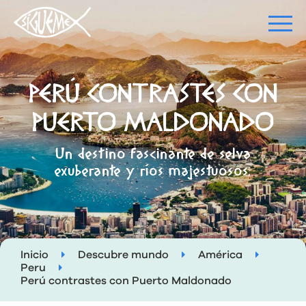
PERÚ CONTRASTES CON
PUERTO MALDONADO
Un destino fascinante de selva
exuberante y ríos majestuosos.
Inicio
Descubre mundo
América
Peru
Perú contrastes con Puerto Maldonado