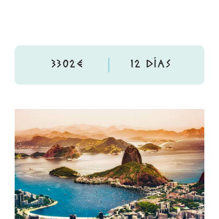
3302€
12 DÍAS