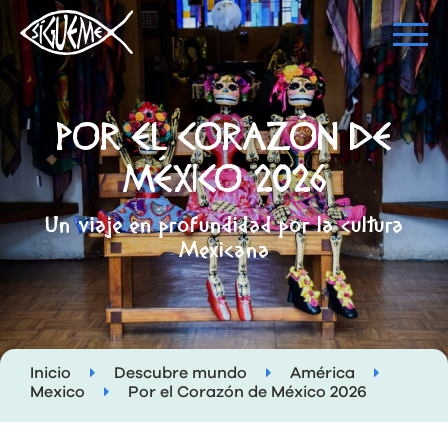
POR EL CORAZÓN DE
MÉXICO 2026
Un viaje en profundidad por la cultura
Mexicana
Inicio
Descubre mundo
América
Mexico
Por el Corazón de México 2026