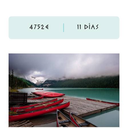
4752€
11 DÍAS