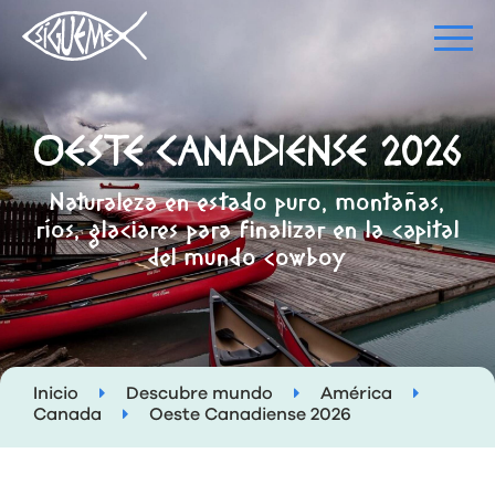
OESTE CANADIENSE 2026
Naturaleza en estado puro, montañas,
ríos, glaciares para finalizar en la capital
del mundo cowboy
Inicio
Descubre mundo
América
Canada
Oeste Canadiense 2026