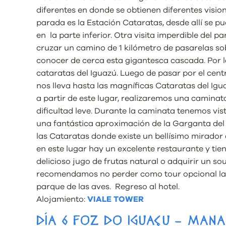
diferentes en donde se obtienen diferentes visio
parada es la Estación Cataratas, desde allí se pu
en la parte inferior. Otra visita imperdible del 
cruzar un camino de 1 kilómetro de pasarelas sob
conocer de cerca esta gigantesca cascada. Por la
cataratas del Iguazú. Luego de pasar por el cent
nos lleva hasta las magníficas Cataratas del Igu
a partir de este lugar, realizaremos una camin
dificultad leve. Durante la caminata tenemos vist
una fantástica aproximación de la Garganta del D
las Cataratas donde existe un bellísimo mirador
en este lugar hay un excelente restaurante y ti
delicioso jugo de frutas natural o adquirir un sou
recomendamos no perder como tour opcional la 
parque de las aves. Regreso al hotel.
Alojamiento:
VIALE TOWER
DÍA 6 FOZ DO IGUAÇU – MAN