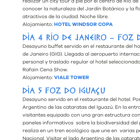
realizar un city tour a pie por el centro de Río 
conocer la naturaleza del Jardín Botánico y la fl
atractivos de la ciudad. Noche libre.
Alojamiento:
HOTEL WINDSOR COPA
DÍA 4 RÍO DE JANEIRO – FOZ 
Desayuno buffet servido en el restaurante del ho
de Janeiro (GIG). Llegada al aeropuerto interna
personal y traslado regular al hotel selecciona
Rafain Cena Show.
Alojamiento:
VIALE TOWER
DÍA 5 FOZ DO IGUAÇU
Desayuno servido en el restaurante del hotel. Po
Argentino de las cataratas del Iguazú. En la en
visitantes equipado con una gran estructura con
paneles informativos sobre la biodiversidad del 
realiza en un tren ecológico que une en varias p
Nacional. Visitar el lado Argentino de las catara