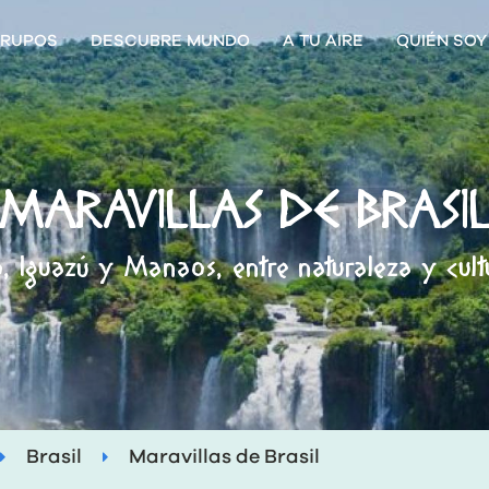
RUPOS
DESCUBRE MUNDO
A TU AIRE
QUIÉN SOY
MARAVILLAS DE BRASI
o, Iguazú y Manaos, entre naturaleza y cult
Brasil
Maravillas de Brasil