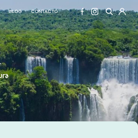
BLOG
CONTACTO
L
ura