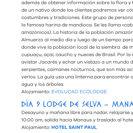
además de obtener información sobre la flora y f
de un nativo donde los clientes podremos ver có
costumbres y tradiciones. Este grupo de personas
la famosa harina de mandioca. Se les llama «cab
amazónicos). La historia de la población amazónic
Almuerzo al medio día y luego de un tiempo par
donde vive la población local de la siembra de 
cupuaçu, açaí, caucho y nueces de Brasil. Por la
avistar Jacarés y echar un vistazo a un mundo 
serpientes, caimanes nocturnos, que son más ac
verlos. La guía usa una linterna para encontrar
agua y los árboles.
Alojamiento:
EVOLUÇAO ECOLODGE
DÍA 9 LODGE DE SELVA – MAN
Desayuno y mañana libre para nadar, relajarse y d
10:00 am, salida hacia Manaus y traslado al hotel
Alojamiento:
HOTEL SAINT PAUL