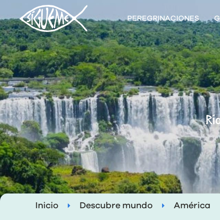
PEREGRINACIONES
G
Rí
Inicio
Descubre mundo
América