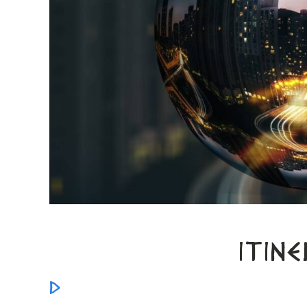
ITIN
D