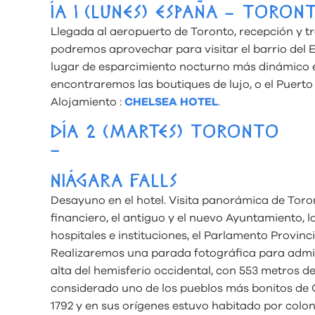
ÍA 1 (LUNES) ESPAÑA – TORON
Llegada al aeropuerto de Toronto, recepción y tra
podremos aprovechar para visitar el barrio del En
lugar de esparcimiento nocturno más dinámico en 
encontraremos las boutiques de lujo, o el Puerto
Alojamiento :
CHELSEA HOTEL
.
DÍA 2 (MARTES) TORONTO
–
NIÁGARA FALLS
Desayuno en el hotel. Visita panorámica de Toro
financiero, el antiguo y el nuevo Ayuntamiento, l
hospitales e instituciones, el Parlamento Provincia
Realizaremos una parada fotográfica para admir
alta del hemisferio occidental, con 553 metros d
considerado uno de los pueblos más bonitos de On
1792 y en sus orígenes estuvo habitado por co