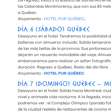
De regreso, visita a la Basílica de Sainte-Anne-
las Cataratas Montmorency, que con sus 83 metr
a Québec.
Alojamiento :
HOTEL PUR QUÉBEC
.
DÍA 6 (SÁBADO) QUÉBEC
Desayuno en el hotel. Tendremos la posibilidad d
ballenas con almuerzo incluido. Salida temprano
de las más bellas de la provincia. Sus pintoresc
dejarán un recuerdo inolvidable del viaje. Almuer
embarcaremos para realizar un safari fotográfi
duración. Regreso a Québec. Resto del día libre.
Alojamiento :
HOTEL PUR QUÉBEC
.
DÍA 7 (DOMINGO) QUÉBEC – 
Desayuno en el hotel. Salida hacia Montreal, ci
nivel y animada vida nocturna. A la llegada, inic
podremos ver : el Complejo Olímpico (parada fotog
de la ciudad repleta de restaurantes de cocina in