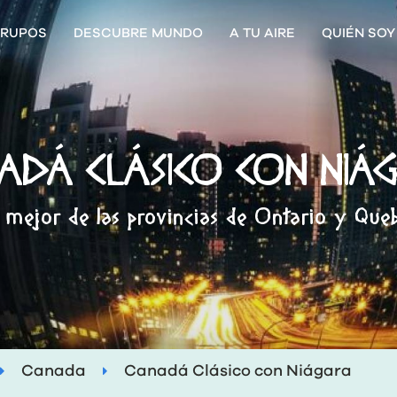
RUPOS
DESCUBRE MUNDO
A TU AIRE
QUIÉN SOY
ADÁ CLÁSICO CON NIÁ
 mejor de las provincias de Ontario y Que
Canada
Canadá Clásico con Niágara