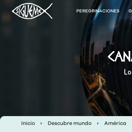
PEREGRINACIONES
G
CAN
Lo
Inicio
Descubre mundo
América