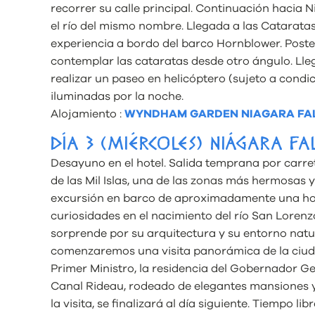
recorrer su calle principal. Continuación hacia
el río del mismo nombre. Llegada a las Cataratas
experiencia a bordo del barco Hornblower. Post
contemplar las cataratas desde otro ángulo. Lleg
realizar un paseo en helicóptero (sujeto a condi
iluminadas por la noche.
Alojamiento :
WYNDHAM GARDEN NIAGARA FA
DÍA 3 (MIÉRCOLES) NIÁGARA FA
Desayuno en el hotel. Salida temprana por carret
de las Mil Islas, una de las zonas más hermosas 
excursión en barco de aproximadamente una hor
curiosidades en el nacimiento del río San Lorenzo
sorprende por su arquitectura y su entorno natural
comenzaremos una visita panorámica de la ciudad
Primer Ministro, la residencia del Gobernador Ge
Canal Rideau, rodeado de elegantes mansiones y j
la visita, se finalizará al día siguiente. Tiempo libr