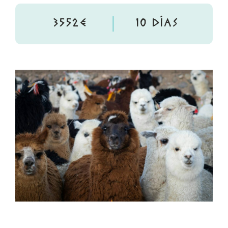
3552€
10 DÍAS