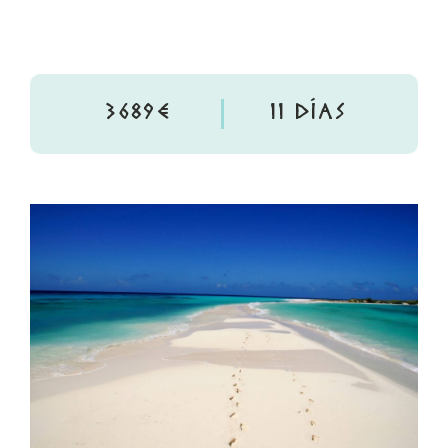
3689€
11 DÍAS