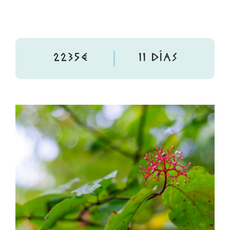
2235€
11 DÍAS