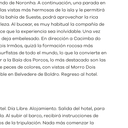
ando de Noronha. A continuación, una parada en
as vistas más hermosas de la isla y le permitirá
 la bahía de Sueste, podrá aprovechar la rica
leza. Al bucear, es muy habitual la compañía de
e que la experiencia sea inolvidable. Una vez
 te deja embelesado. En dirección a Cacimba do
ois Irmãos, quizá la formación rocosa más
urfistas de todo el mundo, lo que la convierte en
ar a la Baía dos Porcos, lo más destacado son las
e peces de colores, con vistas al Morro Dois
ble en Belvedere de Boldro. Regreso al hotel.
A
l. Día Libre. Alojamiento. Salida del hotel, para
a. Al subir al barco, recibirá instrucciones de
os de la tripulación. Nada más comenzar la